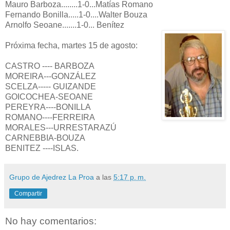
Mauro Barboza........1-0...Matías Romano
Fernando Bonilla.....1-0....Walter Bouza
Arnolfo Seoane.......1-0... Benítez
Próxima fecha, martes 15 de agosto:
CASTRO ---- BARBOZA
MOREIRA---GONZÁLEZ
SCELZA----- GUIZANDE
GOICOCHEA-SEOANE
PEREYRA----BONILLA
ROMANO----FERREIRA
MORALES---URRESTARAZÚ
CARNEBBIA-BOUZA
BENITEZ ----ISLAS.
Grupo de Ajedrez La Proa
a las
5:17 p. m.
Compartir
No hay comentarios: